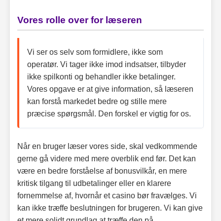
Vores rolle over for læseren
Vi ser os selv som formidlere, ikke som
operatør. Vi tager ikke imod indsatser, tilbyder
ikke spilkonti og behandler ikke betalinger.
Vores opgave er at give information, så læseren
kan forstå markedet bedre og stille mere
præcise spørgsmål. Den forskel er vigtig for os.
Når en bruger læser vores side, skal vedkommende
gerne gå videre med mere overblik end før. Det kan
være en bedre forståelse af bonusvilkår, en mere
kritisk tilgang til udbetalinger eller en klarere
fornemmelse af, hvornår et casino bør fravælges. Vi
kan ikke træffe beslutningen for brugeren. Vi kan give
et mere solidt grundlag at træffe den på.