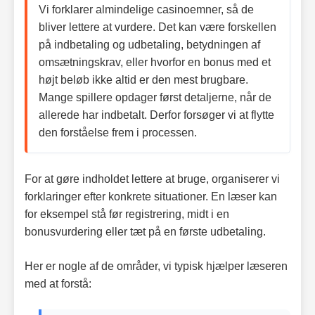
Vi forklarer almindelige casinoemner, så de
bliver lettere at vurdere. Det kan være forskellen
på indbetaling og udbetaling, betydningen af
omsætningskrav, eller hvorfor en bonus med et
højt beløb ikke altid er den mest brugbare.
Mange spillere opdager først detaljerne, når de
allerede har indbetalt. Derfor forsøger vi at flytte
den forståelse frem i processen.
For at gøre indholdet lettere at bruge, organiserer vi
forklaringer efter konkrete situationer. En læser kan
for eksempel stå før registrering, midt i en
bonusvurdering eller tæt på en første udbetaling.
Her er nogle af de områder, vi typisk hjælper læseren
med at forstå: