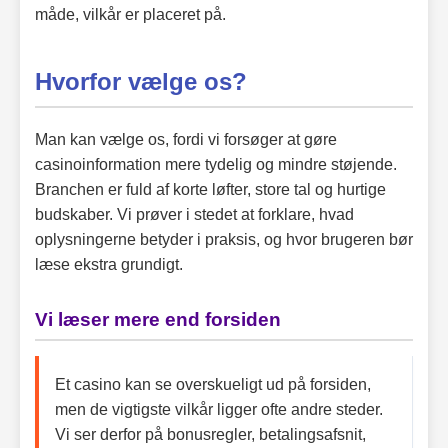
måde, vilkår er placeret på.
Hvorfor vælge os?
Man kan vælge os, fordi vi forsøger at gøre
casinoinformation mere tydelig og mindre støjende.
Branchen er fuld af korte løfter, store tal og hurtige
budskaber. Vi prøver i stedet at forklare, hvad
oplysningerne betyder i praksis, og hvor brugeren bør
læse ekstra grundigt.
Vi læser mere end forsiden
Et casino kan se overskueligt ud på forsiden,
men de vigtigste vilkår ligger ofte andre steder.
Vi ser derfor på bonusregler, betalingsafsnit,