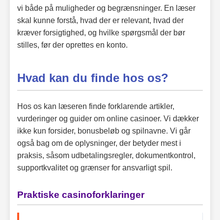
vi både på muligheder og begrænsninger. En læser
skal kunne forstå, hvad der er relevant, hvad der
kræver forsigtighed, og hvilke spørgsmål der bør
stilles, før der oprettes en konto.
Hvad kan du finde hos os?
Hos os kan læseren finde forklarende artikler,
vurderinger og guider om online casinoer. Vi dækker
ikke kun forsider, bonusbeløb og spilnavne. Vi går
også bag om de oplysninger, der betyder mest i
praksis, såsom udbetalingsregler, dokumentkontrol,
supportkvalitet og grænser for ansvarligt spil.
Praktiske casinoforklaringer