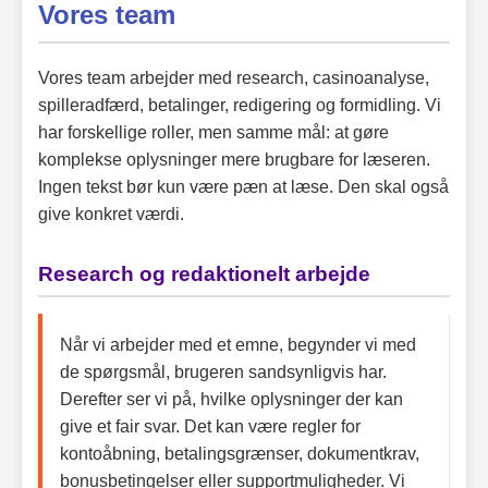
Vores team
Vores team arbejder med research, casinoanalyse,
spilleradfærd, betalinger, redigering og formidling. Vi
har forskellige roller, men samme mål: at gøre
komplekse oplysninger mere brugbare for læseren.
Ingen tekst bør kun være pæn at læse. Den skal også
give konkret værdi.
Research og redaktionelt arbejde
Når vi arbejder med et emne, begynder vi med
de spørgsmål, brugeren sandsynligvis har.
Derefter ser vi på, hvilke oplysninger der kan
give et fair svar. Det kan være regler for
kontoåbning, betalingsgrænser, dokumentkrav,
bonusbetingelser eller supportmuligheder. Vi