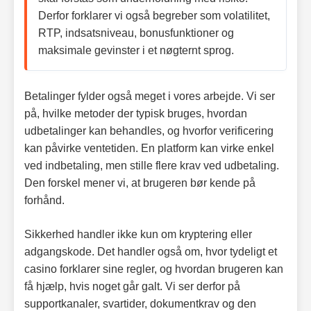
Derfor forklarer vi også begreber som volatilitet,
RTP, indsatsniveau, bonusfunktioner og
maksimale gevinster i et nøgternt sprog.
Betalinger fylder også meget i vores arbejde. Vi ser
på, hvilke metoder der typisk bruges, hvordan
udbetalinger kan behandles, og hvorfor verificering
kan påvirke ventetiden. En platform kan virke enkel
ved indbetaling, men stille flere krav ved udbetaling.
Den forskel mener vi, at brugeren bør kende på
forhånd.
Sikkerhed handler ikke kun om kryptering eller
adgangskode. Det handler også om, hvor tydeligt et
casino forklarer sine regler, og hvordan brugeren kan
få hjælp, hvis noget går galt. Vi ser derfor på
supportkanaler, svartider, dokumentkrav og den