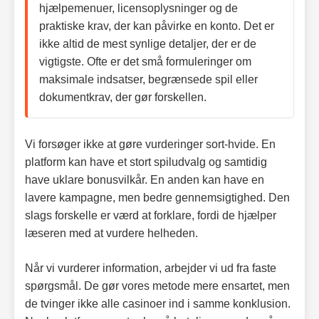
hjælpemenuer, licensoplysninger og de
praktiske krav, der kan påvirke en konto. Det er
ikke altid de mest synlige detaljer, der er de
vigtigste. Ofte er det små formuleringer om
maksimale indsatser, begrænsede spil eller
dokumentkrav, der gør forskellen.
Vi forsøger ikke at gøre vurderinger sort-hvide. En
platform kan have et stort spiludvalg og samtidig
have uklare bonusvilkår. En anden kan have en
lavere kampagne, men bedre gennemsigtighed. Den
slags forskelle er værd at forklare, fordi de hjælper
læseren med at vurdere helheden.
Når vi vurderer information, arbejder vi ud fra faste
spørgsmål. De gør vores metode mere ensartet, men
de tvinger ikke alle casinoer ind i samme konklusion.