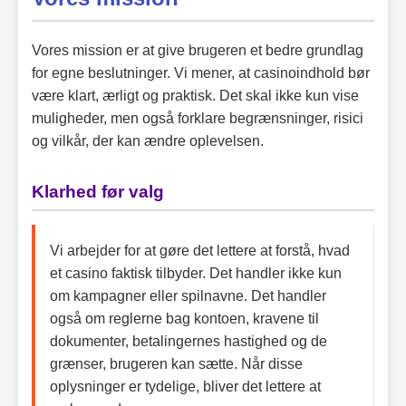
Vores mission er at give brugeren et bedre grundlag
for egne beslutninger. Vi mener, at casinoindhold bør
være klart, ærligt og praktisk. Det skal ikke kun vise
muligheder, men også forklare begrænsninger, risici
og vilkår, der kan ændre oplevelsen.
Klarhed før valg
Vi arbejder for at gøre det lettere at forstå, hvad
et casino faktisk tilbyder. Det handler ikke kun
om kampagner eller spilnavne. Det handler
også om reglerne bag kontoen, kravene til
dokumenter, betalingernes hastighed og de
grænser, brugeren kan sætte. Når disse
oplysninger er tydelige, bliver det lettere at